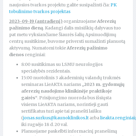
naujosios tvarkos projektu galite susipažinti čia:
PK
tobulinimo tvarkos projektas
2023-09-19 (antradienį)
organizuojame
Aferezių
pažinimo dieną
. Kadangi dalis mūsiškių dalyvaus tuo
pat metu vyksiančiame Šiaurės šalių Apsinuodijimų
centrų susitikime, buvome priversti sumažinti planuotą
aktyvumą. Numatomi tokie
Aferezių pažinimo
dienos
renginiai:
8:00 susitikimas su LSMU neurologijos
specialybės rezidentais.
15:00 nuotolinis 3 akademinių valandų trukmės
seminaras LieAKTA nariams
„2023 m. gydomųjų
aferezių naudojimo klinikinėje praktikoje
gairės“
. Prisijungimo nuoroda bus išsiųsta
visiems LieAKTA nariams, norintieji gauti
sertifikatus turi apie tai pranešti laišku
(
jonas.surkus@kaunoklinikos.lt
arba
lieakta.rengini
iki rugsėjo 18 d. 20 val.
Planuojame paskelbti informacinį pranešimą