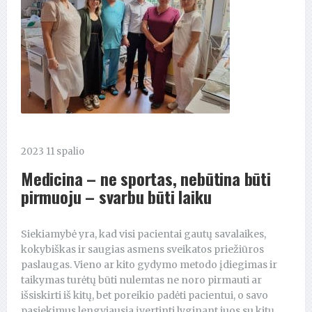
2023 11 spalio
Medicina – ne sportas, nebūtina būti
pirmuoju – svarbu būti laiku
Siekiamybė yra, kad visi pacientai gautų savalaikes,
kokybiškas ir saugias asmens sveikatos priežiūros
paslaugas. Vieno ar kito gydymo metodo įdiegimas ir
taikymas turėtų būti nulemtas ne noro pirmauti ar
išsiskirti iš kitų, bet poreikio padėti pacientui, o savo
pasiekimus lengviausia įvertinti lyginant juos su kitų