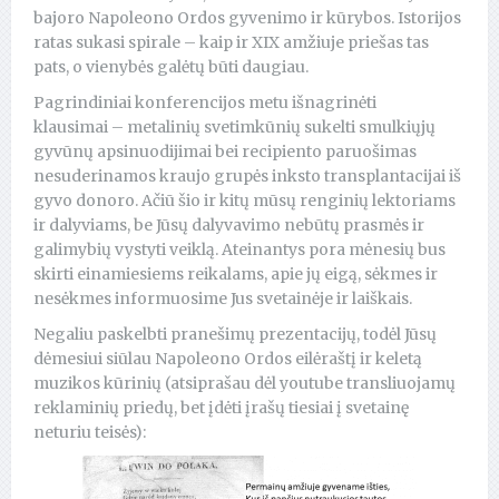
bajoro Napoleono Ordos gyvenimo ir kūrybos. Istorijos
ratas sukasi spirale – kaip ir XIX amžiuje priešas tas
pats, o vienybės galėtų būti daugiau.
Pagrindiniai konferencijos metu išnagrinėti
klausimai – metalinių svetimkūnių sukelti smulkiųjų
gyvūnų apsinuodijimai bei recipiento paruošimas
nesuderinamos kraujo grupės inksto transplantacijai iš
gyvo donoro. Ačiū šio ir kitų mūsų renginių lektoriams
ir dalyviams, be Jūsų dalyvavimo nebūtų prasmės ir
galimybių vystyti veiklą. Ateinantys pora mėnesių bus
skirti einamiesiems reikalams, apie jų eigą, sėkmes ir
nesėkmes informuosime Jus svetainėje ir laiškais.
Negaliu paskelbti pranešimų prezentacijų, todėl Jūsų
dėmesiui siūlau Napoleono Ordos eilėraštį ir keletą
muzikos kūrinių (atsiprašau dėl youtube transliuojamų
reklaminių priedų, bet įdėti įrašų tiesiai į svetainę
neturiu teisės):