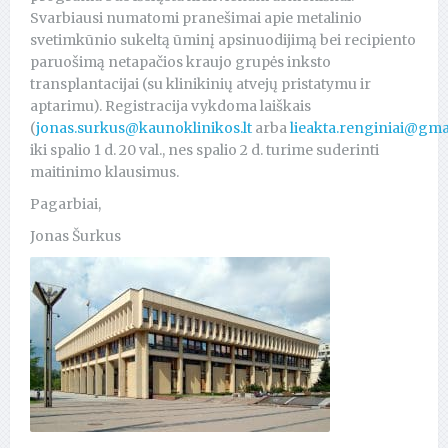
Svarbiausi numatomi pranešimai apie metalinio
svetimkūnio sukeltą ūminį apsinuodijimą bei recipiento
paruošimą netapačios kraujo grupės inksto
transplantacijai (su klinikinių atvejų pristatymu ir
aptarimu). Registracija vykdoma laiškais
(
jonas.surkus@kaunoklinikos.lt
arba
lieakta.renginiai@gma
iki spalio 1 d. 20 val., nes spalio 2 d. turime suderinti
maitinimo klausimus.
Pagarbiai,
Jonas Šurkus