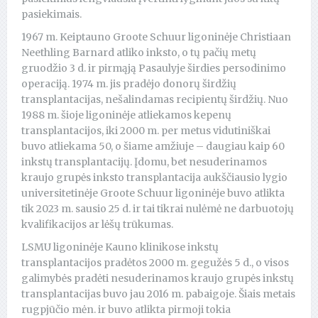
pasiekimais.
1967 m. Keiptauno Groote Schuur ligoninėje Christiaan
Neethling Barnard atliko inksto, o tų pačių metų
gruodžio 3 d. ir pirmąją Pasaulyje širdies persodinimo
operaciją. 1974 m. jis pradėjo donorų širdžių
transplantacijas, nešalindamas recipientų širdžių. Nuo
1988 m. šioje ligoninėje atliekamos kepenų
transplantacijos, iki 2000 m. per metus vidutiniškai
buvo atliekama 50, o šiame amžiuje – daugiau kaip 60
inkstų transplantacijų. Įdomu, bet nesuderinamos
kraujo grupės inksto transplantacija aukščiausio lygio
universitetinėje Groote Schuur ligoninėje buvo atlikta
tik 2023 m. sausio 25 d. ir tai tikrai nulėmė ne darbuotojų
kvalifikacijos ar lėšų trūkumas.
LSMU ligoninėje Kauno klinikose inkstų
transplantacijos pradėtos 2000 m. gegužės 5 d., o visos
galimybės pradėti nesuderinamos kraujo grupės inkstų
transplantacijas buvo jau 2016 m. pabaigoje. Šiais metais
rugpjūčio mėn. ir buvo atlikta pirmoji tokia