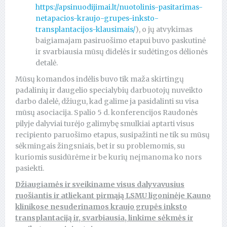
https://apsinuodijimai.lt/nuotolinis-pasitarimas-
netapacios-kraujo-grupes-inksto-
transplantacijos-klausimais/
), o jų atvykimas
baigiamajam pasiruošimo etapui buvo paskutinė
ir svarbiausia mūsų didelės ir sudėtingos dėlionės
detalė.
Mūsų komandos indėlis buvo tik maža skirtingų
padalinių ir daugelio specialybių darbuotojų nuveikto
darbo dalelė, džiugu, kad galime ja pasidalinti su visa
mūsų asociacija. Spalio 5 d. konferencijos Raudonės
pilyje dalyviai turėjo galimybę smulkiai aptarti visus
recipiento paruošimo etapus, susipažinti ne tik su mūsų
sėkmingais žingsniais, bet ir su problemomis, su
kuriomis susidūrėme ir be kurių neįmanoma ko nors
pasiekti.
Džiaugiamės ir sveikiname visus dalyvavusius
ruošiantis ir atliekant pirmąją LSMU ligoninėje Kauno
klinikose nesuderinamos kraujo grupės inksto
transplantaciją ir, svarbiausia, linkime sėkmės ir