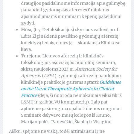
draugijos pasidalinome informacija apie galimybę
panaudoti gydomąsias aferezes ūminiams
apsinuodijimams ir ūminiam kepenų pažeidimui
gydyti.
Mūsų (t. y. Detoksikacijos) skyriaus vadovė prof.
Edita Žiginskienė pavaišino gydomųjų aferezių
kolektyvą ledais, o mes ją – skaniausia Klinikose
kava.
Turėjome Lietuvos aferezių ir klinikinės
toksikologijos asociacijos nuotolinį seminarą,
skirtą naujosioms 2023 m.
American Society for
Apheresis
(
ASFA
) gydomųjų aferezių naudojimo
klinikinėje praktikoje gairėms aptarti:
Guidelines
on the Use of Therapeutic Apheresis in Clinical
Practice
(deja, ši nuoroda nemokamai veikia tik iš
LSMU ir, galbūt, VU kompiuterių). Taip pat
aptarėme pasirengimą spalio 5 dienos renginiui.
Seminare dalyvavo mūsų kolegos iš Kauno,
Marijampolės, Panevėžio, Šiaulių ir Visagino.
Aišku, spėjome ne viską, todėl artimiausiu ir ne