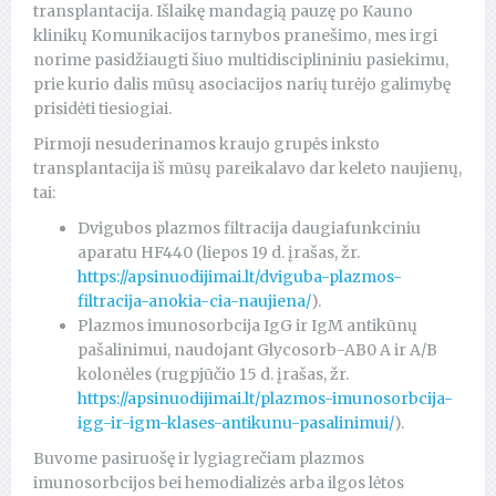
transplantacija. Išlaikę mandagią pauzę po Kauno
klinikų Komunikacijos tarnybos pranešimo, mes irgi
norime pasidžiaugti šiuo multidisciplininiu pasiekimu,
prie kurio dalis mūsų asociacijos narių turėjo galimybę
prisidėti tiesiogiai.
Pirmoji nesuderinamos kraujo grupės inksto
transplantacija iš mūsų pareikalavo dar keleto naujienų,
tai:
Dvigubos plazmos filtracija daugiafunkciniu
aparatu HF440 (liepos 19 d. įrašas, žr.
https://apsinuodijimai.lt/dviguba-plazmos-
filtracija-anokia-cia-naujiena/
).
Plazmos imunosorbcija IgG ir IgM antikūnų
pašalinimui, naudojant Glycosorb-AB0 A ir A/B
kolonėles (rugpjūčio 15 d. įrašas, žr.
https://apsinuodijimai.lt/plazmos-imunosorbcija-
igg-ir-igm-klases-antikunu-pasalinimui/
).
Buvome pasiruošę ir lygiagrečiam plazmos
imunosorbcijos bei hemodializės arba ilgos lėtos