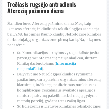
Trečiasis rugsėjo antradienis –
Aferezių pažinimo diena
Šiandien buvo Aferezių pažinimo diena. Mes, kaip
Lietuvos aferezių ir klinikinės toksikologijos asociacija
bei LSMU ligoninės Kauno klinikų Nefrologijos klinikos
darbuotojai, ją organizavome pirmą kartą. Na, ir ką mes
padarėme:
Su Komunikacijos tarnybos vyr. specialiste Jovita
parengėme informaciją naujienlaiškiui, skirtam
Klinikų darbuotojams (
Informacija
naujienlaiškiui
).
Dalyvavome Neurologijos klinikos rytiniame
pasitarime, kur aptarėme organizacinius aferezių
klausimus, indikacijų pasikeitimus, sunkiausias
komplikacijas, reikalingus sveikatos apsaugos
ministro įsakymų pakeitimus bei naujų gydymo
metodų poreikį, gydant retas vaikų ligas.
Su kolegomis iš Lietuvos klinikinės toksikologijos