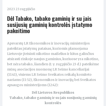
2023 23 rugpjūčio
Dėl Tabako, tabako gaminių ir su jais
susijusių gaminių kontrolės įstatymo
pakeitimo
Apsvarstę LR Ekonomikos ir inovacijų ministerijos
pateiktas įstatymų pataisas, kuriomis planuojama
Lietuvoje įteisinti nikotino maišelius ir kitus galinčius
atsirasti rinkoje naujus gaminius, kuriuose yra nikotino,
bet nėra tabako, šiandien (t. y. rugpjūčio 23 d.) pateikėme
mūsų asociacijos nuomonę LR Seimo kanceliarijai
(11:41), visiems LR Seimo Sveikatos reikalų komiteto
nariams (11:52), Ekonomikos ir inovacijų bei Sveikatos
apsaugos ministerijoms (12:42):
Dėl Lietuvos Respublikos
Tabako, tabako gaminių ir su jais susijusių gaminių
kontrolės