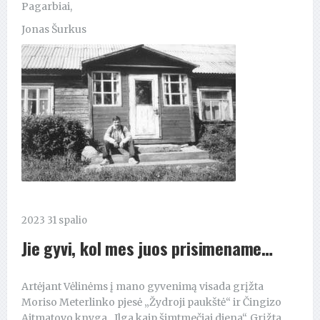
Pagarbiai,
Jonas Šurkus
2023 31 spalio
Jie gyvi, kol mes juos prisimename…
Artėjant Vėlinėms į mano gyvenimą visada grįžta
Moriso Meterlinko pjesė „Žydroji paukštė“ ir Čingizo
Aitmatovo knyga „Ilga kaip šimtmečiai diena“. Grįžta