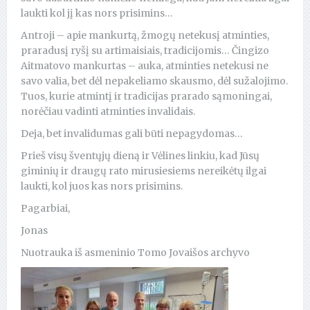
laukti kol jį kas nors prisimins…
Antroji – apie mankurtą, žmogų netekusį atminties,
praradusį ryšį su artimaisiais, tradicijomis… Čingizo
Aitmatovo mankurtas – auka, atminties netekusi ne
savo valia, bet dėl nepakeliamo skausmo, dėl sužalojimo.
Tuos, kurie atmintį ir tradicijas prarado sąmoningai,
norėčiau vadinti atminties invalidais.
Deja, bet invalidumas gali būti nepagydomas…
Prieš visų šventųjų dieną ir Vėlines linkiu, kad Jūsų
giminių ir draugų rato mirusiesiems nereikėtų ilgai
laukti, kol juos kas nors prisimins.
Pagarbiai,
Jonas
Nuotrauka iš asmeninio Tomo Jovaišos archyvo