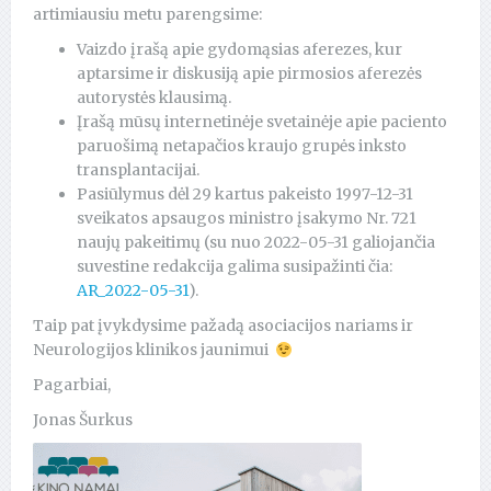
artimiausiu metu parengsime:
Vaizdo įrašą apie gydomąsias aferezes, kur
aptarsime ir diskusiją apie pirmosios aferezės
autorystės klausimą.
Įrašą mūsų internetinėje svetainėje apie paciento
paruošimą netapačios kraujo grupės inksto
transplantacijai.
Pasiūlymus dėl 29 kartus pakeisto 1997-12-31
sveikatos apsaugos ministro įsakymo Nr. 721
naujų pakeitimų (su nuo 2022-05-31 galiojančia
suvestine redakcija galima susipažinti čia:
AR_2022-05-31
).
Taip pat įvykdysime pažadą asociacijos nariams ir
Neurologijos klinikos jaunimui
Pagarbiai,
Jonas Šurkus