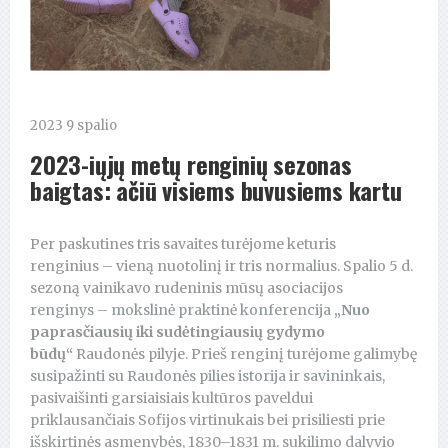
2023 9 spalio
2023-iųjų metų renginių sezonas
baigtas: ačiū visiems buvusiems kartu
Per paskutines tris savaites turėjome keturis
renginius – vieną nuotolinį ir tris normalius. Spalio 5 d.
sezoną vainikavo rudeninis mūsų asociacijos
renginys – mokslinė praktinė konferencija
„
Nuo
paprasčiausių iki sudėtingiausių gydymo
būdų“
Raudonės pilyje. Prieš renginį turėjome galimybę
susipažinti su Raudonės pilies istorija ir savininkais,
pasivaišinti garsiaisiais kultūros paveldui
priklausančiais Sofijos virtinukais bei prisiliesti prie
išskirtinės asmenybės, 1830–1831 m. sukilimo dalyvio