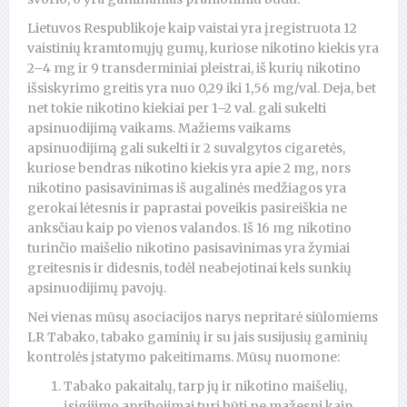
Lietuvos Respublikoje kaip vaistai yra įregistruota 12
vaistinių kramtomųjų gumų, kuriose nikotino kiekis yra
2–4 mg ir 9 transderminiai pleistrai, iš kurių nikotino
išsiskyrimo greitis yra nuo 0,29 iki 1,56 mg/val. Deja, bet
net tokie nikotino kiekiai per 1–2 val. gali sukelti
apsinuodijimą vaikams. Mažiems vaikams
apsinuodijimą gali sukelti ir 2 suvalgytos cigaretės,
kuriose bendras nikotino kiekis yra apie 2 mg, nors
nikotino pasisavinimas iš augalinės medžiagos yra
gerokai lėtesnis ir paprastai poveikis pasireiškia ne
anksčiau kaip po vienos valandos. Iš 16 mg nikotino
turinčio maišelio nikotino pasisavinimas yra žymiai
greitesnis ir didesnis, todėl neabejotinai kels sunkių
apsinuodijimų pavojų.
Nei vienas mūsų asociacijos narys nepritarė siūlomiems
LR Tabako, tabako gaminių ir su jais susijusių gaminių
kontrolės įstatymo pakeitimams. Mūsų nuomone:
Tabako pakaitalų, tarp jų ir nikotino maišelių,
įsigijimo apribojimai turi būti ne mažesni kaip