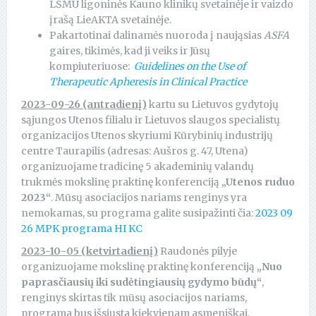
LSMU ligoninės Kauno klinikų svetainėje ir vaizdo
įrašą LieAKTA svetainėje.
Pakartotinai dalinamės nuoroda į naująsias
ASFA
gaires, tikimės, kad ji veiks ir Jūsų
kompiuteriuose:
Guidelines on the Use of
Therapeutic Apheresis in Clinical Practice
2023-09-26 (antradienį)
kartu su Lietuvos gydytojų
sąjungos Utenos filialu ir Lietuvos slaugos specialistų
organizacijos Utenos skyriumi Kūrybinių industrijų
centre Taurapilis (adresas: Aušros g. 47, Utena)
organizuojame tradicinę 5 akademinių valandų
trukmės mokslinę praktinę konferenciją
„
Utenos ruduo
2023“
. Mūsų asociacijos nariams renginys yra
nemokamas, su programa galite susipažinti čia:
2023 09
26 MPK programa HI KC
2023-10-05 (ketvirtadienį)
Raudonės pilyje
organizuojame mokslinę praktinę konferenciją
„
Nuo
paprasčiausių iki sudėtingiausių gydymo būdų“
,
renginys skirtas tik mūsų asociacijos nariams,
programa bus išsiųsta kiekvienam asmeniškai.