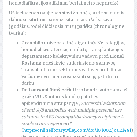
hemodiafiltracijos atlikimui, bet laimei to neprireikė.
Už kiekvienos naujienos stovi žmonės, kurie su mumis
dalinosi patirtimi, parėmė patarimais ir/arba savo
įgūdžiais, todėl didžiausia mūsų padėka (chronologine
tvarka):
Grenoblio universitetinės ligoninės Nefrologijos,
hemodializės, aferezių ir inkstų transplantacijos
departamento kolektyvui su vadovu prof.
Lionel
Rostaing
priešakyje, sudariusiems galimybę
Transplantacijos sektoriaus vadovei prof. Rūtai
Vaičiūnienei ir man susipažinti su jų patirtimi ir
darbu.
Dr.
Laurynui Rimševičiui
ir jo bendraautoriams už
gražų VUL Santaros klinikų patirties
apibendrinimą straipsnyje „
Successful adsorption
of anti-A/B antibodies with multiple personal use
columns in AB0 incompatible kidney recipients: A
single centre experience
“
(
https://onlinelibrary.wiley.com/doi/10.1002/jca.21481
),