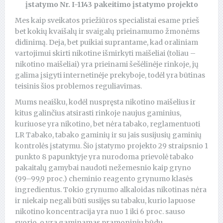
įstatymo Nr. I-1143 pakeitimo įstatymo projekto
Mes kaip sveikatos priežiūros specialistai esame prieš
bet kokių kvaišalų ir svaigalų prieinamumo žmonėms
didinimą. Deja, bet puikiai suprantame, kad oraliniam
vartojimui skirti nikotine išmirkyti maišeliai (toliau –
nikotino maišeliai) yra prieinami šešėlinėje rinkoje, jų
galima įsigyti internetinėje prekyboje, todėl yra būtinas
teisinis šios problemos reguliavimas.
Mums neaišku, kodėl nuspręsta nikotino maišelius ir
kitus galinčius atsirasti rinkoje naujus gaminius,
kuriuose yra nikotino, bet nėra tabako, reglamentuoti
LR Tabako, tabako gaminių ir su jais susijusių gaminių
kontrolės įstatymu. Šio įstatymo projekto 29 straipsnio 1
punkto 8 papunktyje yra nurodoma prievolė tabako
pakaitalų gamybai naudoti nežemesnio kaip gryno
(99–99,9 proc.) cheminio reagento grynumo klasės
ingredientus. Tokio grynumo alkaloidas nikotinas nėra
ir niekaip negali būti susijęs su tabaku, kurio lapuose
nikotino koncentracija yra nuo 1 iki 6 proc. sauso
svorio, o yra gaminamas pramoniniu būdu.