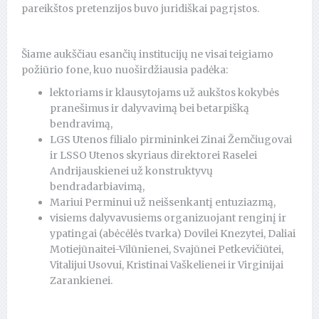
pareikštos pretenzijos buvo juridiškai pagrįstos.
Šiame aukščiau esančių institucijų ne visai teigiamo
požiūrio fone, kuo nuoširdžiausia padėka:
lektoriams ir klausytojams už aukštos kokybės
pranešimus ir dalyvavimą bei betarpišką
bendravimą,
LGS Utenos filialo pirmininkei Zinai Žemčiugovai
ir LSSO Utenos skyriaus direktorei Raselei
Andrijauskienei už konstruktyvų
bendradarbiavimą,
Mariui Perminui už neišsenkantį entuziazmą,
visiems dalyvavusiems organizuojant renginį ir
ypatingai (abėcėlės tvarka) Dovilei Knezytei, Daliai
Motiejūnaitei-Vilūnienei, Svajūnei Petkevičiūtei,
Vitalijui Usovui, Kristinai Vaškelienei ir Virginijai
Zarankienei.