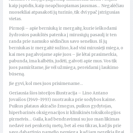
kaip įspūdis, kaip neapčiuopiamas jausmas… Negalėčiau
nuosekliai atpasakoti jų turinio, tik dvi ypač įstrigusias
vietas.
Pirmoji – apie berniuką ir mergaitę, kurie ieškodami
žydrosios paukštės patenka į mirusiųjų pasaulį ir ten
randa prie namuko sėdinčius savo senelius. Iš jų
berniukas ir mergaitė sužino, kad visi mirusieji miega, o
kai mes pagalvojame apie juos – jie lėtai prasimerkia,
pabunda, ima kalbėtis, judėti, galvoti apie mus. Vos tik
juos pamirštame, jie vėl užmiega, pereidami į laukimo
būseną.
Jie gyvi, kol mes juos prisimename…
Geriausia šios istorijos iliustracija – Lino Antano
Jovaišos (1949–1993) nuotrauka prie sodybos kaime.
Puikus plataus akiračio žmogus, puikus gydytojas,
hiperbarinės oksigenacijos ir klinikinės toksikologijos
pirmeivis… Gaila, kad bendravimui su juo man likimas
nedavė nei penkerių metų, bet aš esu tikras, kad jis prie
savo dabartinio namelio nemiega, kad jam nereikia ilgai