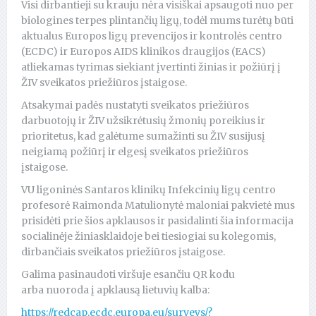
Visi dirbantieji su krauju nėra visiškai apsaugoti nuo per
biologines terpes plintančių ligų, todėl mums turėtų būti
aktualus Europos ligų prevencijos ir kontrolės centro
(ECDC) ir Europos AIDS klinikos draugijos (EACS)
atliekamas tyrimas siekiant įvertinti žinias ir požiūrį į
ŽIV sveikatos priežiūros įstaigose.
Atsakymai padės nustatyti sveikatos priežiūros
darbuotojų ir ŽIV užsikrėtusių žmonių poreikius ir
prioritetus, kad galėtume sumažinti su ŽIV susijusį
neigiamą požiūrį ir elgesį sveikatos priežiūros
įstaigose.
VU ligoninės Santaros klinikų Infekcinių ligų centro
profesorė Raimonda Matulionytė maloniai pakvietė mus
prisidėti prie šios apklausos ir pasidalinti šia informacija
socialinėje žiniasklaidoje bei tiesiogiai su kolegomis,
dirbančiais sveikatos priežiūros įstaigose.
Galima pasinaudoti viršuje esančiu QR kodu
arba nuoroda į apklausą lietuvių kalba:
https://redcap.ecdc.europa.eu/surveys/?