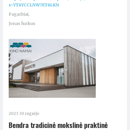
s=YT8YCCLNW7ET8LKN
Pagarbiai,
Jonas Šurkus
2023 30 rugsėjo
Bendra tradicinė mokslinė praktinė