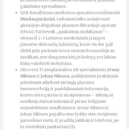
jis mums buvo naudingas ruošiantis ir priimant
galutinius sprendimus.
UAB Renalfarma medicinos aparatūros inžinieriui
Mindaugui Juciui
, radusiam laiko sudalyvauti
pirmojoje dviguboje plazmos filtracijoje aparatu
HF440. Tai beveik „paskutinis mohikanas“ –
vienas iš 2–3 Lietuvos medicininės įrangos
įmonėse dirbančių inžinierių, kurie vis dar gali
dirbti prie paciento lovos vienoje komandoje su
medikais, nes dauguma kitų jo kolegų yra labiau
linkę vaizduoti mokytojus.
Glycorex Transplantation AB specialistams
Jenny
Nilsson
ir
Johan Nilsson
, padėjusiems praktiniais
patarimais atliekant pirmąją plazmos
imunosorbciją ir pasidalinusiais informacija,
kurios nėra gairėse ir straipsniuose – sėkmę ar
nesėkmę dažnai nulemia iš pirmo žvilgsnio
nepastebimos smulkmenos. Jenny Nilsson ir
Johan Nilsson pagalba mus lydėjo viso recipiento
paruošimo metu, iš pradžių laiškais ir telefonu, po
to nuotoliniu pasitarimu (žr.