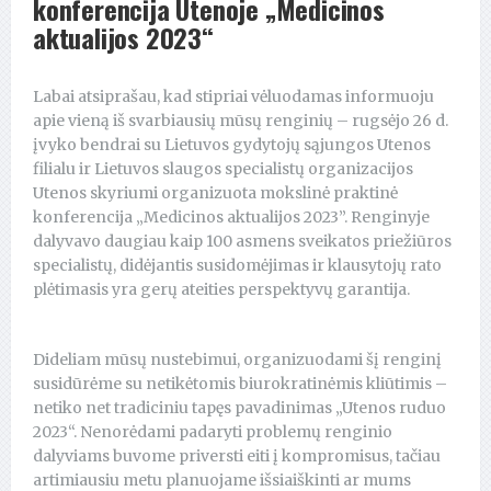
konferencija Utenoje „Medicinos
aktualijos 2023“
Labai atsiprašau, kad stipriai vėluodamas informuoju
apie vieną iš svarbiausių mūsų renginių – rugsėjo 26 d.
įvyko bendrai su Lietuvos gydytojų sąjungos Utenos
filialu ir Lietuvos slaugos specialistų organizacijos
Utenos skyriumi organizuota mokslinė praktinė
konferencija „Medicinos aktualijos 2023”. Renginyje
dalyvavo daugiau kaip 100 asmens sveikatos priežiūros
specialistų, didėjantis susidomėjimas ir klausytojų rato
plėtimasis yra gerų ateities perspektyvų garantija.
Dideliam mūsų nustebimui, organizuodami šį renginį
susidūrėme su netikėtomis biurokratinėmis kliūtimis –
netiko net tradiciniu tapęs pavadinimas „Utenos ruduo
2023“. Nenorėdami padaryti problemų renginio
dalyviams buvome priversti eiti į kompromisus, tačiau
artimiausiu metu planuojame išsiaiškinti ar mums