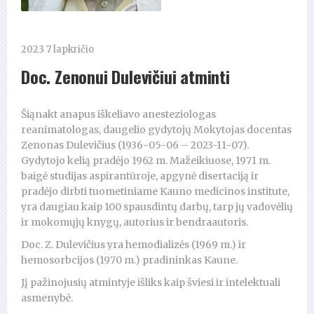
2023 7 lapkričio
Doc. Zenonui Dulevičiui atminti
Šiąnakt anapus iškeliavo anesteziologas
reanimatologas, daugelio gydytojų Mokytojas docentas
Zenonas Dulevičius (1936-05-06 – 2023-11-07).
Gydytojo kelią pradėjo 1962 m. Mažeikiuose, 1971 m.
baigė studijas aspirantūroje, apgynė disertaciją ir
pradėjo dirbti tuometiniame Kauno medicinos institute,
yra daugiau kaip 100 spausdintų darbų, tarp jų vadovėlių
ir mokomųjų knygų, autorius ir bendraautoris.
Doc. Z. Dulevičius yra hemodializės (1969 m.) ir
hemosorbcijos (1970 m.) pradininkas Kaune.
Jį pažinojusių atmintyje išliks kaip šviesi ir intelektuali
asmenybė.