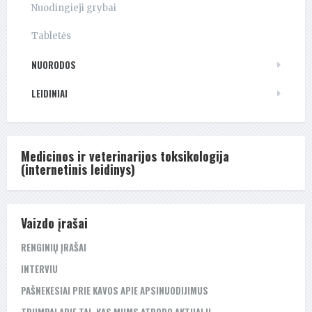
Nuodingieji grybai
Tabletės
NUORODOS
LEIDINIAI
Medicinos ir veterinarijos toksikologija
(internetinis leidinys)
Vaizdo įrašai
RENGINIŲ ĮRAŠAI
INTERVIU
PAŠNEKESIAI PRIE KAVOS APIE APSINUODIJIMUS
TRUMPAI APIE TAI, KAS MUMS ATRODO AKTUALU