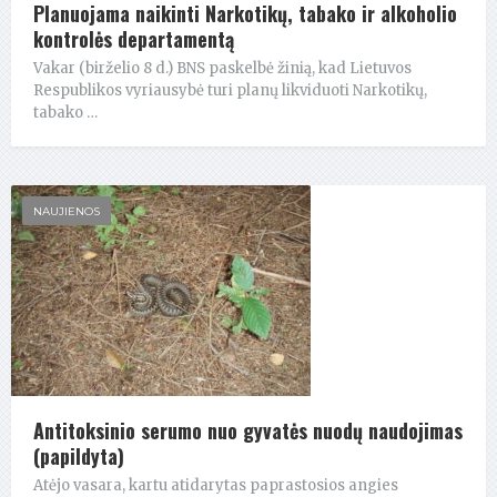
Planuojama naikinti Narkotikų, tabako ir alkoholio
kontrolės departamentą
Vakar (birželio 8 d.) BNS paskelbė žinią, kad Lietuvos
Respublikos vyriausybė turi planų likviduoti Narkotikų,
tabako …
NAUJIENOS
Antitoksinio serumo nuo gyvatės nuodų naudojimas
(papildyta)
Atėjo vasara, kartu atidarytas paprastosios angies