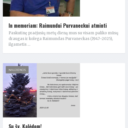
In memoriam: Raimundui Purvaneckui atminti
Paskutinę praėjusių metų dieną mus su visam paliko mūsų
draugas ir kolega Raimundas Purvaneckas (1947–2025),
ilgametis …
NAUJIENOS
Su šv. Kalėdom!