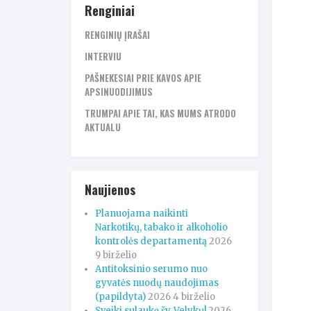
Renginiai
RENGINIŲ ĮRAŠAI
INTERVIU
PAŠNEKESIAI PRIE KAVOS APIE
APSINUODIJIMUS
TRUMPAI APIE TAI, KAS MUMS ATRODO
AKTUALU
Naujienos
Planuojama naikinti
Narkotikų, tabako ir alkoholio
kontrolės departamentą
2026
9 birželio
Antitoksinio serumo nuo
gyvatės nuodų naudojimas
(papildyta)
2026 4 birželio
Sveiki sulaukę šv. Velykų!
2026