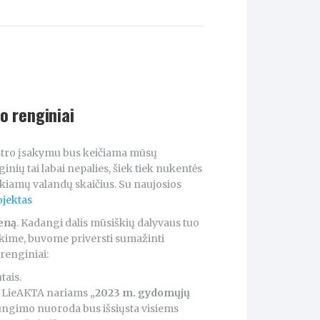
o renginiai
istro įsakymu bus keičiama mūsų
nių tai labai nepalies, šiek tiek nukentės
ikiamų valandų skaičius. Su naujosios
ojektas
eną
. Kadangi dalis mūsiškių dalyvaus tuo
ikime, buvome priversti sumažinti
renginiai:
tais.
s LieAKTA nariams
„2023 m. gydomųjų
jungimo nuoroda bus išsiųsta visiems