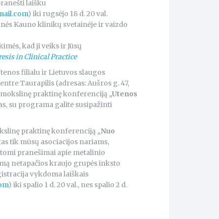
pranešti laišku
mail.com
) iki rugsėjo 18 d. 20 val.
ės Kauno klinikų svetainėje ir vaizdo
kimės, kad ji veiks ir Jūsų
sis in Clinical Practice
enos filialu ir Lietuvos slaugos
ntre Taurapilis (adresas: Aušros g. 47,
 mokslinę praktinę konferenciją
„
Utenos
, su programa galite susipažinti
slinę praktinę konferenciją
„
Nuo
tas tik mūsų asociacijos nariams,
tomi pranešimai apie metalinio
imą netapačios kraujo grupės inksto
gistracija vykdoma laiškais
com
) iki spalio 1 d. 20 val., nes spalio 2 d.