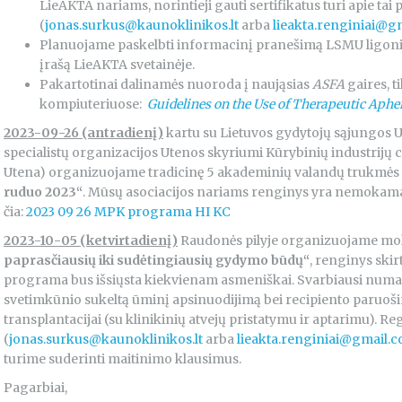
LieAKTA nariams, norintieji gauti sertifikatus turi apie tai 
(
jonas.surkus@kaunoklinikos.lt
arba
lieakta.renginiai@g
Planuojame paskelbti informacinį pranešimą LSMU ligonin
įrašą LieAKTA svetainėje.
Pakartotinai dalinamės nuoroda į naująsias
ASFA
gaires, ti
kompiuteriuose:
Guidelines on the Use of Therapeutic Aphere
2023-09-26 (antradienį)
kartu su Lietuvos gydytojų sąjungos Ut
specialistų organizacijos Utenos skyriumi Kūrybinių industrijų ce
Utena) organizuojame tradicinę 5 akademinių valandų trukmės
ruduo 2023“
. Mūsų asociacijos nariams renginys yra nemokamas
čia:
2023 09 26 MPK programa HI KC
2023-10-05 (ketvirtadienį)
Raudonės pilyje organizuojame mok
paprasčiausių iki sudėtingiausių gydymo būdų“
, renginys skir
programa bus išsiųsta kiekvienam asmeniškai. Svarbiausi numa
svetimkūnio sukeltą ūminį apsinuodijimą bei recipiento paruoš
transplantacijai (su klinikinių atvejų pristatymu ir aptarimu). Re
(
jonas.surkus@kaunoklinikos.lt
arba
lieakta.renginiai@gmail.
turime suderinti maitinimo klausimus.
Pagarbiai,