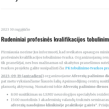
2023 30 rugpjūčio
Rudeniniai profesinės kvalifikacijos tobulinim
Pirmiausia norime Jus informuoti, kad sveikatos apsaugos min
profesinės kvalifikacijos tobulinimo tvarka. Organizuojamų rengi
tik pranešėjai, nes bus mažinamas už skaitytus pranešimus sute
tvarkos projektu galite susipažinti čia:
PK tobulinimo tvarkos pr
2023-09-19 (antradienį)
organizuojame
Aferezių pažinimo di
pat metu vyksiančiame Šiaurės šalių Apsinuodijimų centrų susit
planuotą aktyvumą. Numatomi tokie
Aferezių pažinimo dienos
8:00 susitikimas su LSMU neurologijos specialybės reziden
15:00 nuotolinis 3 akademinių valandų trukmės seminara
aferezių naudojimo klinikinėje praktikoje gairės“
. Prisi