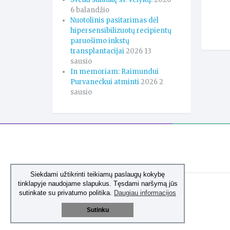
6 balandžio
Nuotolinis pasitarimas dėl
hipersensibilizuotų recipientų
paruošimo inkstų
transplantacijai
2026 13
sausio
In memoriam: Raimundui
Purvaneckui atminti
2026 2
sausio
Siekdami užtikrinti teikiamų paslaugų kokybę
tinklapyje naudojame slapukus. Tęsdami naršymą jūs
sutinkate su privatumo politika.
Daugiau informacijos
Sutinku