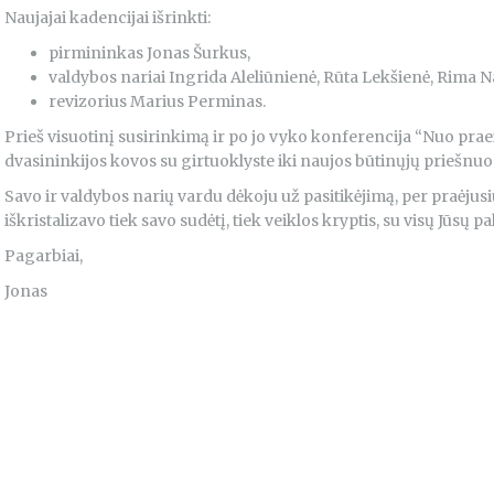
Naujajai kadencijai išrinkti:
pirmininkas Jonas Šurkus,
valdybos nariai Ingrida Aleliūnienė, Rūta Lekšienė, Rima N
revizorius Marius Perminas.
Prieš visuotinį susirinkimą ir po jo vyko konferencija “Nuo praei
dvasininkijos kovos su girtuoklyste iki naujos būtinųjų priešnuod
Savo ir valdybos narių vardu dėkoju už pasitikėjimą, per praėjus
iškristalizavo tiek savo sudėtį, tiek veiklos kryptis, su visų Jūsų
Pagarbiai,
Jonas