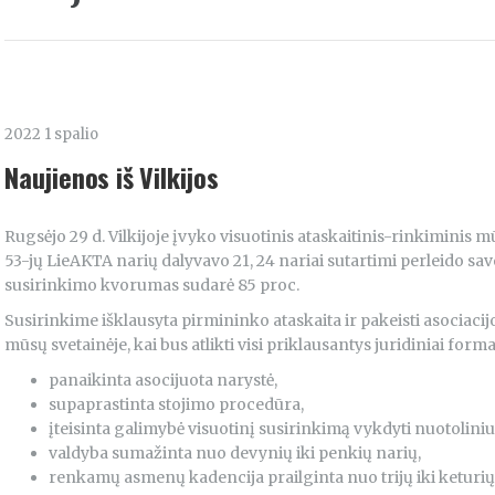
2022 1 spalio
Naujienos iš Vilkijos
Rugsėjo 29 d. Vilkijoje įvyko visuotinis ataskaitinis-rinkiminis 
53-jų LieAKTA narių dalyvavo 21, 24 nariai sutartimi perleido sa
susirinkimo kvorumas sudarė 85 proc.
Susirinkime išklausyta pirmininko ataskaita ir pakeisti asociacijos 
mūsų svetainėje, kai bus atlikti visi priklausantys juridiniai form
panaikinta asocijuota narystė,
supaprastinta stojimo procedūra,
įteisinta galimybė visuotinį susirinkimą vykdyti nuotolini
valdyba sumažinta nuo devynių iki penkių narių,
renkamų asmenų kadencija prailginta nuo trijų iki keturių