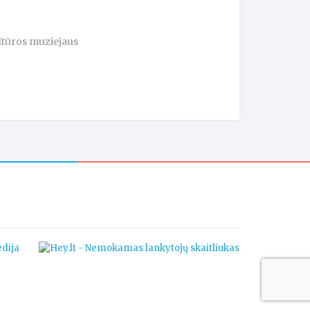
ltūros muziejaus
dija