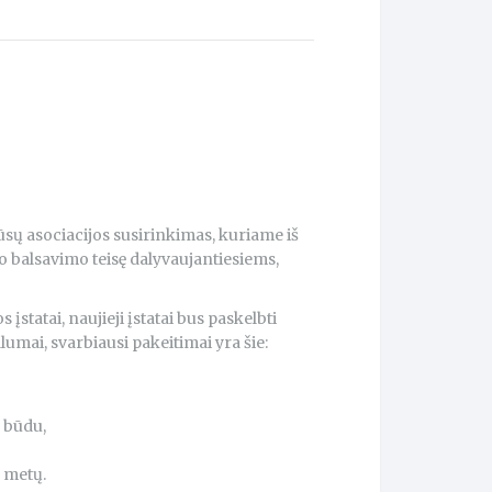
mūsų asociacijos susirinkimas, kuriame iš
vo balsavimo teisę dalyvaujantiesiems,
įstatai, naujieji įstatai bus paskelbti
alumai, svarbiausi pakeitimai yra šie:
u būdu,
 metų.