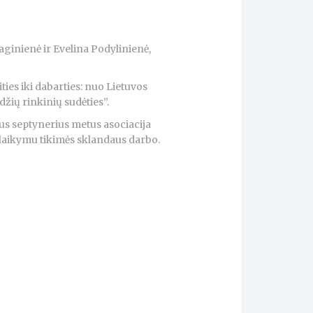
aginienė ir Evelina Podylinienė,
ties iki dabarties: nuo Lietuvos
žių rinkinių sudėties”.
ius septynerius metus asociacija
 palaikymu tikimės sklandaus darbo.