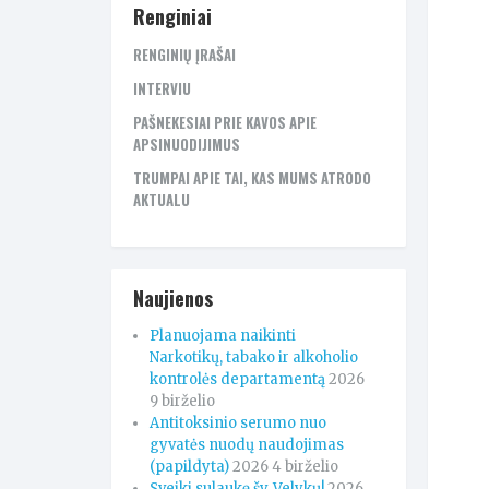
Renginiai
RENGINIŲ ĮRAŠAI
INTERVIU
PAŠNEKESIAI PRIE KAVOS APIE
APSINUODIJIMUS
TRUMPAI APIE TAI, KAS MUMS ATRODO
AKTUALU
Naujienos
Planuojama naikinti
Narkotikų, tabako ir alkoholio
kontrolės departamentą
2026
9 birželio
Antitoksinio serumo nuo
gyvatės nuodų naudojimas
(papildyta)
2026 4 birželio
Sveiki sulaukę šv. Velykų!
2026