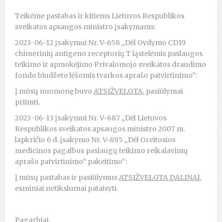
Teikėme pastabas ir kitiems Lietuvos Respublikos
sveikatos apsaugos ministro įsakymams:
2023-06-12 įsakymui Nr. V-658 „Dėl Gydymo CD19
chimerinių antigeno receptorių T ląstelėmis paslaugos
teikimo ir apmokėjimo Privalomojo sveikatos draudimo
fondo biudžeto lėšomis tvarkos aprašo patvirtinimo“:
Į mūsų nuomonę buvo
ATSIŽVELGTA
, pasiūlymai
priimti.
2023-06-13 įsakymui Nr. V-687 „Dėl Lietuvos
Respublikos sveikatos apsaugos ministro 2007 m.
lapkričio 6 d. įsakymo Nr. V-895 „Dėl Greitosios
medicinos pagalbos paslaugų teikimo reikalavimų
aprašo patvirtinimo“ pakeitimo“:
Į mūsų pastabas ir pasiūlymus
ATSIŽVELGTA DALINAI
,
esminiai netikslumai pataisyti.
Pagarbiai,