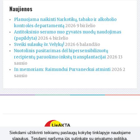
Naujienos
Planuojama naikinti Narkotikų, tabako ir alkoholio
kontrolės departamentą
2026 9 birželio
Antitoksinio serumo nuo gyvatės nuodų naudojimas
(papildyta)
2026 4 birželio
Sveiki sulaukę šv. Velykų!
2026 6 balandžio
Nuotolinis pasitarimas dėl hipersensibilizuotų
recipientų paruošimo inkstų transplantacijai
2026 13
sausio
In memoriam: Raimundui Purvaneckui atminti
2026 2
sausio
Siekdami užtikrinti teikiamų paslaugų kokybę tinklapyje naudojame
slapukus. Tęsdami naršymą jūs sutinkate su privatumo politika.