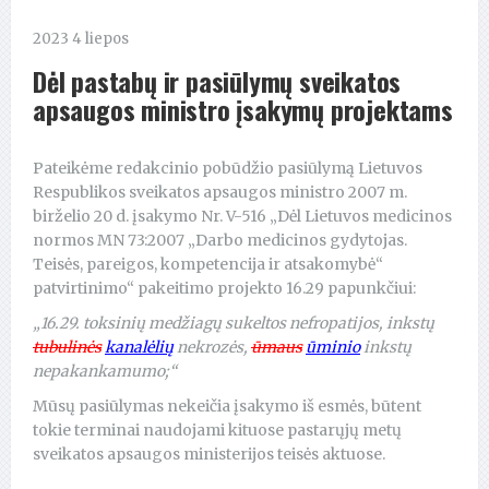
2023 4 liepos
Dėl pastabų ir pasiūlymų sveikatos
apsaugos ministro įsakymų projektams
Pateikėme redakcinio pobūdžio pasiūlymą Lietuvos
Respublikos sveikatos apsaugos ministro 2007 m.
birželio 20 d. įsakymo Nr. V-516 „Dėl Lietuvos medicinos
normos MN 73:2007 „Darbo medicinos gydytojas.
Teisės, pareigos, kompetencija ir atsakomybė“
patvirtinimo“ pakeitimo projekto 16.29 papunkčiui:
„16.29. toksinių medžiagų sukeltos nefropatijos, inkstų
tubulinės
kanalėlių
nekrozės,
ūmaus
ūminio
inkstų
nepakankamumo;“
Mūsų pasiūlymas nekeičia įsakymo iš esmės, būtent
tokie terminai naudojami kituose pastarųjų metų
sveikatos apsaugos ministerijos teisės aktuose.