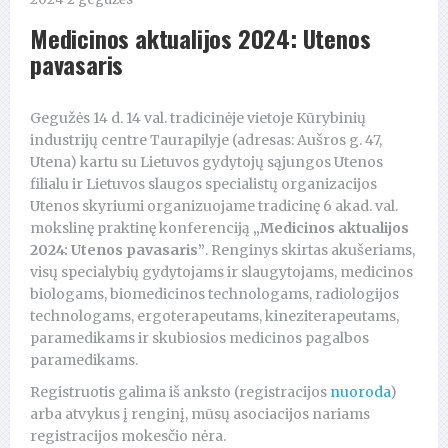
Medicinos aktualijos 2024: Utenos
pavasaris
Gegužės 14 d. 14 val. tradicinėje vietoje Kūrybinių
industrijų centre Taurapilyje (adresas: Aušros g. 47,
Utena) kartu su Lietuvos gydytojų sąjungos Utenos
filialu ir Lietuvos slaugos specialistų organizacijos
Utenos skyriumi organizuojame tradicinę 6 akad. val.
mokslinę praktinę konferenciją
„Medicinos aktualijos
2024: Utenos pavasaris”
. Renginys skirtas akušeriams,
visų specialybių gydytojams ir slaugytojams, medicinos
biologams, biomedicinos technologams, radiologijos
technologams, ergoterapeutams, kineziterapeutams,
paramedikams ir skubiosios medicinos pagalbos
paramedikams.
Registruotis galima iš anksto (registracijos
nuoroda
)
arba atvykus į renginį, mūsų asociacijos nariams
registracijos mokesčio nėra.