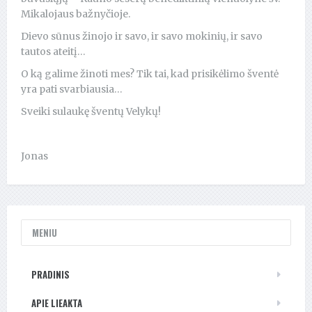
Mikalojaus bažnyčioje.
Dievo sūnus žinojo ir savo, ir savo mokinių, ir savo
tautos ateitį…
O ką galime žinoti mes? Tik tai, kad prisikėlimo šventė
yra pati svarbiausia…
Sveiki sulaukę šventų Velykų!
Jonas
MENIU
PRADINIS
APIE LIEAKTA