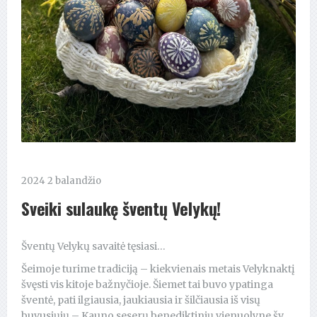
2024 2 balandžio
Sveiki sulaukę šventų Velykų!
Šventų Velykų savaitė tęsiasi…
Šeimoje turime tradiciją – kiekvienais metais Velyknaktį
švęsti vis kitoje bažnyčioje. Šiemet tai buvo ypatinga
šventė, pati ilgiausia, jaukiausia ir šilčiausia iš visų
buvusiųjų – Kauno seserų benediktinių vienuolyne šv.