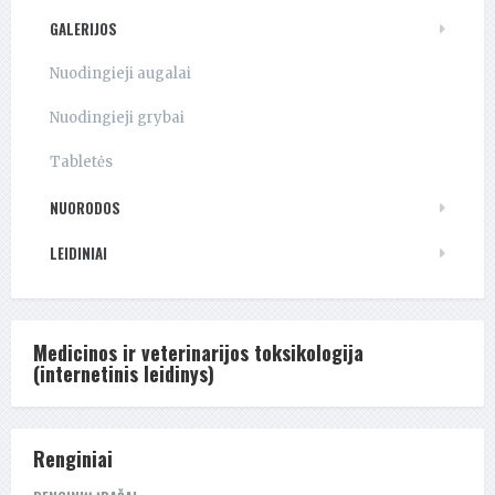
GALERIJOS
Nuodingieji augalai
Nuodingieji grybai
Tabletės
NUORODOS
LEIDINIAI
Medicinos ir veterinarijos toksikologija
(internetinis leidinys)
Renginiai