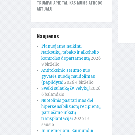
TRUMPAI APIE TAI, KAS MUMS ATRODO
AKTUALU
Naujienos
Planuojama naikinti
Narkotikų, tabako ir alkoholio
kontrolės departamentą
2026
9 birželio
Antitoksinio serumo nuo
gyvatės nuodų naudojimas
(papildyta)
2026 4 birželio
Sveiki sulaukę šv. Velykų!
2026
6 balandžio
Nuotolinis pasitarimas dėl
hipersensibilizuotų recipientų
paruošimo inkstų
transplantacijai
2026 13
sausio
In memoriam: Raimundui