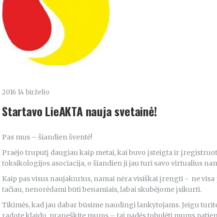
2016 14 birželio
Startavo LieAKTA nauja svetainė!
Pas mus – šiandien šventė!
Praėjo truputį daugiau kaip metai, kai buvo įsteigta ir įregistruot
toksikologijos asociacija, o šiandien ji jau turi savo virtualius n
Kaip pas visus naujakurius, namai nėra visiškai įrengti - ne vis
tačiau, nenorėdami būti benamiais, labai skubėjome įsikurti.
Tikimės, kad jau dabar būsime naudingi lankytojams. Jeigu turi
radote klaidų, praneškite mums – tai padės tobulėti mums patiems