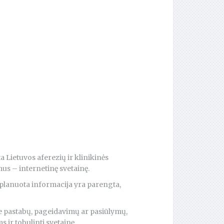
a Lietuvos aferezių ir klinikinės
amus – internetinę svetainę.
a planuota informacija yra parengta,
te pastabų, pageidavimų ar pasiūlymų,
 ir tobulinti svetainę.