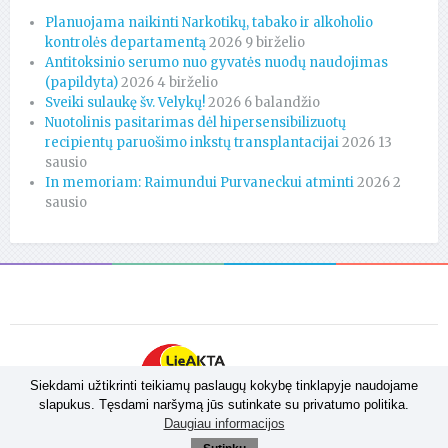
Planuojama naikinti Narkotikų, tabako ir alkoholio
kontrolės departamentą
2026 9 birželio
Antitoksinio serumo nuo gyvatės nuodų naudojimas
(papildyta)
2026 4 birželio
Sveiki sulaukę šv. Velykų!
2026 6 balandžio
Nuotolinis pasitarimas dėl hipersensibilizuotų
recipientų paruošimo inkstų transplantacijai
2026 13
sausio
In memoriam: Raimundui Purvaneckui atminti
2026 2
sausio
Siekdami užtikrinti teikiamų paslaugų kokybę tinklapyje naudojame
slapukus. Tęsdami naršymą jūs sutinkate su privatumo politika.
Daugiau informacijos
Sprendimas:
Admedija