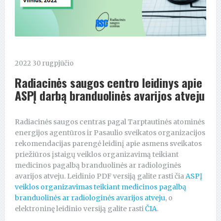
2022 30 rugpjūčio
Radiacinės saugos centro leidinys apie
ASPĮ darbą branduolinės avarijos atveju
Radiacinės saugos centras pagal Tarptautinės atominės
energijos agentūros ir Pasaulio sveikatos organizacijos
rekomendacijas parengė leidinį apie asmens sveikatos
priežiūros įstaigų veiklos organizavimą teikiant
medicinos pagalbą branduolinės ar radiologinės
avarijos atveju. Leidinio PDF versiją galite rasti čia
ASPĮ
veiklos organizavimas teikiant medicinos pagalbą
branduolinės ar radiologinės avarijos atveju
, o
elektroninę leidinio versiją galite rasti
ČIA
.