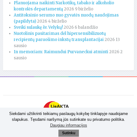
Planuojama naikinti Narkotikų, tabako ir alkoholio
kontrolės departamentą
2026 9 birželio
Antitoksinio serumo nuo gyvatės nuodų naudojimas
(papildyta)
2026 4 birželio
Sveiki sulaukę šv. Velykų!
2026 6 balandžio
Nuotolinis pasitarimas dėl hipersensibilizuotų
recipientų paruošimo inkstų transplantacijai
2026 13
sausio
In memoriam: Raimundui Purvaneckui atminti
2026 2
sausio
Siekdami užtikrinti teikiamų paslaugų kokybę tinklapyje naudojame
slapukus. Tęsdami naršymą jūs sutinkate su privatumo politika.
Daugiau informacijos
Sprendimas:
Admedija
Sutinku