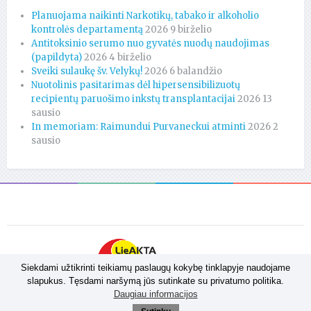
Planuojama naikinti Narkotikų, tabako ir alkoholio
kontrolės departamentą
2026 9 birželio
Antitoksinio serumo nuo gyvatės nuodų naudojimas
(papildyta)
2026 4 birželio
Sveiki sulaukę šv. Velykų!
2026 6 balandžio
Nuotolinis pasitarimas dėl hipersensibilizuotų
recipientų paruošimo inkstų transplantacijai
2026 13
sausio
In memoriam: Raimundui Purvaneckui atminti
2026 2
sausio
Siekdami užtikrinti teikiamų paslaugų kokybę tinklapyje naudojame
slapukus. Tęsdami naršymą jūs sutinkate su privatumo politika.
Daugiau informacijos
Sprendimas:
Admedija