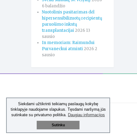
6 balandžio
Nuotolinis pasitarimas dėl
hipersensibilizuotų recipientų
paruošimo inkstų
transplantacijai
2026 13
sausio
In memoriam: Raimundui
Purvaneckui atminti
2026 2
sausio
Siekdami užtikrinti teikiamų paslaugų kokybę
tinklapyje naudojame slapukus. Tęsdami naršymą jūs
sutinkate su privatumo politika.
Daugiau informacijos
Sutinku