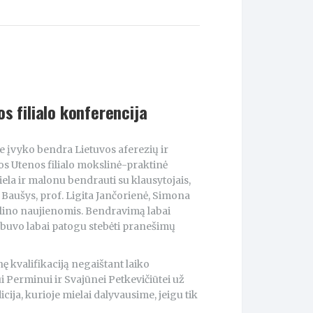
s filialo konferencija
je įvyko bendra Lietuvos aferezių ir
gos Utenos filialo mokslinė-praktinė
ela ir malonu bendrauti su klausytojais,
 Baušys, prof. Ligita Jančorienė, Simona
dalino naujienomis. Bendravimą labai
e buvo labai patogu stebėti pranešimų
ę kvalifikaciją negaištant laiko
Perminui ir Svajūnei Petkevičiūtei už
cija, kurioje mielai dalyvausime, jeigu tik