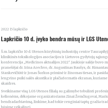
2022 15 lapkričio
Lapkričio 10 d. įvyko bendra mūsų ir LGS Uteno
Š.m. lapkričio 10 d. Utenos kūrybinių industrijų centre Taurapily
klinikinės toksikologijos asociacijos ir Lietuvos gydytojų sąjun
konferencija „Medicinos aktualijos 2022”. Jaukioje salėje buvo mi
pranešėjai dr. Irina Arechvo, dr. Augustinas Baušys, dr. Rimantas
Stankevičiūtė ir Jonas Šurkus priminė ir žinomas tiesas, ir pasi
lengvino puiki salės akustika ir plačiaformatis ekranas, kuriam
skaidres.
Sveikiname visą LGS Utenos filialą su galimybe tobulinti profesin
kelionėms, dėkojame organizatoriams Zinai Žemčiugovai, Mariui 
bendradarbiavimą, linkime, kad tokie renginiai taptų gražia tradi
būsime reikalingi.