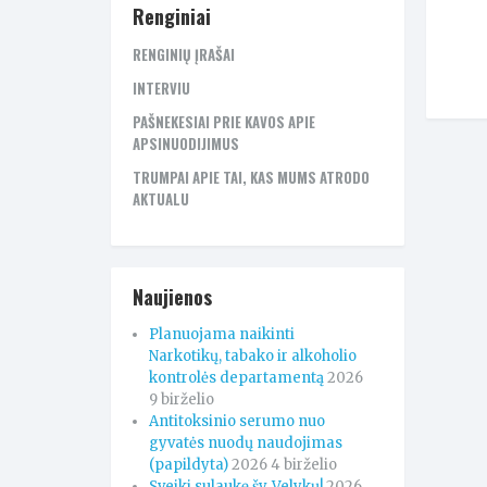
Renginiai
RENGINIŲ ĮRAŠAI
INTERVIU
PAŠNEKESIAI PRIE KAVOS APIE
APSINUODIJIMUS
TRUMPAI APIE TAI, KAS MUMS ATRODO
AKTUALU
Naujienos
Planuojama naikinti
Narkotikų, tabako ir alkoholio
kontrolės departamentą
2026
9 birželio
Antitoksinio serumo nuo
gyvatės nuodų naudojimas
(papildyta)
2026 4 birželio
Sveiki sulaukę šv. Velykų!
2026