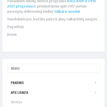
Pasaulinės inkstų dienos programa
WKD, BAW ir PPW
2023 programa
ir priminti Jums apie 2017 metais
parengtą elektroninį leidinį
Vaikai ir nuodai
.
Naudokitės juo, kad Jūs patys ir Jūsų vaikai būtų saugūs.
Pagarbiai,
Jonas
MENIU
PRADINIS
APIE LIEAKTA
Istorija