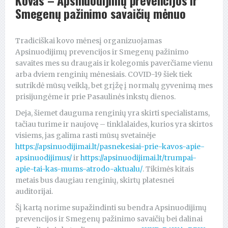
Kovas – Apsinuodijimų prevencijos ir
Smegenų pažinimo savaičių mėnuo
Tradiciškai kovo mėnesį organizuojamas
Apsinuodijimų prevencijos ir Smegenų pažinimo
savaites mes su draugais ir kolegomis paverčiame vienu
arba dviem renginių mėnesiais. COVID-19 šiek tiek
sutrikdė mūsų veiklą, bet grįžę į normalų gyvenimą mes
prisijungėme ir prie Pasaulinės inkstų dienos.
Deja, šiemet dauguma renginių yra skirti specialistams,
tačiau turime ir naujovę – tinklalaides, kurios yra skirtos
visiems, jas galima rasti mūsų svetainėje
https://apsinuodijimai.lt/pasnekesiai-prie-kavos-apie-
apsinuodijimus/
ir
https://apsinuodijimai.lt/trumpai-
apie-tai-kas-mums-atrodo-aktualu/
. Tikimės kitais
metais bus daugiau renginių, skirtų platesnei
auditorijai.
Šį kartą norime supažindinti su bendra Apsinuodijimų
prevencijos ir Smegenų pažinimo savaičių bei dalinai