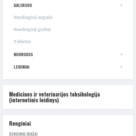
GALERIJOS
Nuodingieji augalai
Nuodingieji grybai
Tabletės
NUORODOS
LEIDINIAI
Medicinos ir veterinarijos toksikologija
(internetinis leidinys)
Renginiai
RENGINIŲ ĮRAŠAI