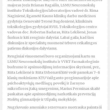
majoras Joris Brianas Ragaišis, LSMU Neuromokslų
instituto Toksikologijos laboratorijos vadovė dr. Rima
Naginienė, ilgametė Kauno klinikų darbo medicinos
gydytoja Genovaitė Teresė Bagdonienė, klinikinės
toksikologijos gydytojai RVUL Toksikologijos centro
vadovas doc. Robertas Badaras, Rūta Lekšienė, Jonas
Šurkus ir kiti renginio dalyviai. Labai gaila, kad šios
diskusijos ir specialistų nuomonė tebuvo reikalingos
patiems diskusijos dalyviams.
Renginiai visuomenei buvo organizuojami kartu su
LSMU Neuromokslų institutu ir VVKT Farmakologinio
budrumo ir apsinuodijimų informacijos skyriumi, pvz.,
Rūta Lekšienė ir Rūta Urbonavičiūtė vedė pamokas 7–8
klasių mokiniams KTU Vaižganto progimnazijoje apie
psichoaktyviųjų medžiagų poveikį ir žarnyno
mikrofloros įtaką smegenims, Marius Perminas skaitė
paskaitas apie apsinuodijimų narkotikais prevenciją
Molėtų gimnazijoje ir Užpalių mokykloje.
Nugriuvusio amoniako rezervuaro nuotrauka paimta iš