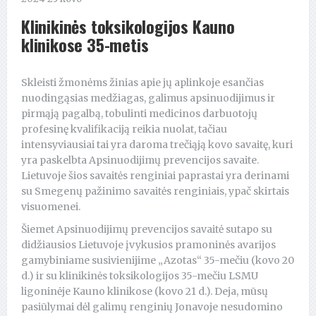
Klinikinės toksikologijos Kauno
klinikose 35-metis
Skleisti žmonėms žinias apie jų aplinkoje esančias
nuodingąsias medžiagas, galimus apsinuodijimus ir
pirmąją pagalbą, tobulinti medicinos darbuotojų
profesinę kvalifikaciją reikia nuolat, tačiau
intensyviausiai tai yra daroma trečiąją kovo savaitę, kuri
yra paskelbta Apsinuodijimų prevencijos savaite.
Lietuvoje šios savaitės renginiai paprastai yra derinami
su Smegenų pažinimo savaitės renginiais, ypač skirtais
visuomenei.
Šiemet Apsinuodijimų prevencijos savaitė sutapo su
didžiausios Lietuvoje įvykusios pramoninės avarijos
gamybiniame susivienijime „Azotas“ 35-mečiu (kovo 20
d.) ir su klinikinės toksikologijos 35-mečiu LSMU
ligoninėje Kauno klinikose (kovo 21 d.). Deja, mūsų
pasiūlymai dėl galimų renginių Jonavoje nesudomino