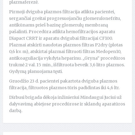
plazmaferezė.
Pirmoji dviguba plazmos filtracija atlikta pacientei,
sergančiai greitai progresuojančiu glomerulonefritu,
antikūnams prieš bazinę glomerulų membraną
pašalinti. Procedūra atlikta hemofiltracijos aparatu
Diapact CRRT ir aparatu dvigubai filtracijai CF100.
Plazmai atskirti naudotas plazmos filtras P2dry (plotas
0,6 kv. m), atskirtai plazmai filtruoti filtras Medopen10,
antikoaguliacija vykdyta heparinu. „Gryna“ procedūros
trukmė 2 val. 15 min., išfiltruota beveik 3,6 litro plazmos.
Gydymą planuojama tęsti.
Gruodžio 23 d. pacientei pakartota dviguba plazmos
filtracija, filtruotos plazmos tūris padidintas iki 4,6 ltr.
Dirbusi brigada dėkoja inžinieriui Mindaugui Juciui už
dalyvavimą abiejose procedūrose ir sklandų aparatūros
darbą.