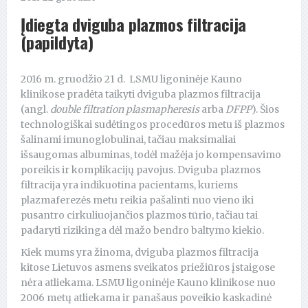
Įdiegta dviguba plazmos filtracija
(papildyta)
2016 m. gruodžio 21 d. LSMU ligoninėje Kauno
klinikose pradėta taikyti dviguba plazmos filtracija
(angl.
double filtration plasmapheresis
arba
DFPP
). Šios
technologiškai sudėtingos procedūros metu iš plazmos
šalinami imunoglobulinai, tačiau maksimaliai
išsaugomas albuminas, todėl mažėja jo kompensavimo
poreikis ir komplikacijų pavojus. Dviguba plazmos
filtracija yra indikuotina pacientams, kuriems
plazmaferezės metu reikia pašalinti nuo vieno iki
pusantro cirkuliuojančios plazmos tūrio, tačiau tai
padaryti rizikinga dėl mažo bendro baltymo kiekio.
Kiek mums yra žinoma, dviguba plazmos filtracija
kitose Lietuvos asmens sveikatos priežiūros įstaigose
nėra atliekama. LSMU ligoninėje Kauno klinikose nuo
2006 metų atliekama ir panašaus poveikio kaskadinė