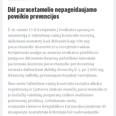
Dėl paracetamolio nepageidaujamo
poveikio prevencijos
Š. m. sausio 13 d. kreipėmės į Sveikatos apsaugos
ministeriją ir Valstybinę vaistų kontrolės tarnybą,
siūlydami nustatyti, kad didesnės kaip 500 mg
paracetamolio dozuotės yra receptinis vaistas.
Kreipimasis susijęs su asmens sveikatos priežiūros
įstaigose dėl ūminio kepenų pažeidimo mirusiais
pacientais, kuriems paracetamolio perdozavimą
nemaža dalimi lėmė didelių dozuočių (t. y. po 1 000 mg
išfasuotų miltelių geriamajam tirpalui) vartojimas.
Šiuo metu Valstybinė vaistų kontrolės tarnyba atlieka
registruotų ir Lietuvos rinkoje esančių paracetamolio ir
jo turinčių vaistinių preparatų rizikos mažinimo
priemonių peržiūrą. Artimiausiu metu,
remiantis Lietuvos Respublikos Farmacijos įstatymo 10
straipsnyje nustatytais kriterijais bei vadovaujantis