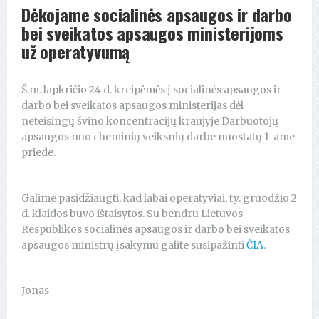
Dėkojame socialinės apsaugos ir darbo
bei sveikatos apsaugos ministerijoms
už operatyvumą
Š.m. lapkričio 24 d. kreipėmės į socialinės apsaugos ir
darbo bei sveikatos apsaugos ministerijas dėl
neteisingų švino koncentracijų kraujyje Darbuotojų
apsaugos nuo cheminių veiksnių darbe nuostatų 1-ame
priede.
Galime pasidžiaugti, kad labai operatyviai, t.y. gruodžio 2
d. klaidos buvo ištaisytos. Su bendru Lietuvos
Respublikos socialinės apsaugos ir darbo bei sveikatos
apsaugos ministrų įsakymu galite susipažinti
ČIA
.
Jonas