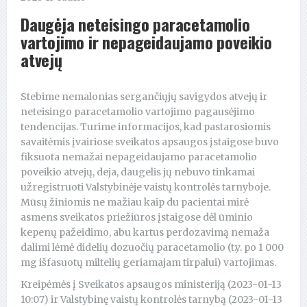
Daugėja neteisingo paracetamolio
vartojimo ir nepageidaujamo poveikio
atvejų
Stebime nemalonias sergančiųjų savigydos atvejų ir
neteisingo paracetamolio vartojimo pagausėjimo
tendencijas. Turime informacijos, kad pastarosiomis
savaitėmis įvairiose sveikatos apsaugos įstaigose buvo
fiksuota nemažai nepageidaujamo paracetamolio
poveikio atvejų, deja, daugelis jų nebuvo tinkamai
užregistruoti Valstybinėje vaistų kontrolės tarnyboje.
Mūsų žiniomis ne mažiau kaip du pacientai mirė
asmens sveikatos priežiūros įstaigose dėl ūminio
kepenų pažeidimo, abu kartus perdozavimą nemaža
dalimi lėmė didelių dozuočių paracetamolio (t.y. po 1 000
mg išfasuotų miltelių geriamajam tirpalui) vartojimas.
Kreipėmės į Sveikatos apsaugos ministeriją (2023-01-13
10:07) ir Valstybinę vaistų kontrolės tarnybą (2023-01-13