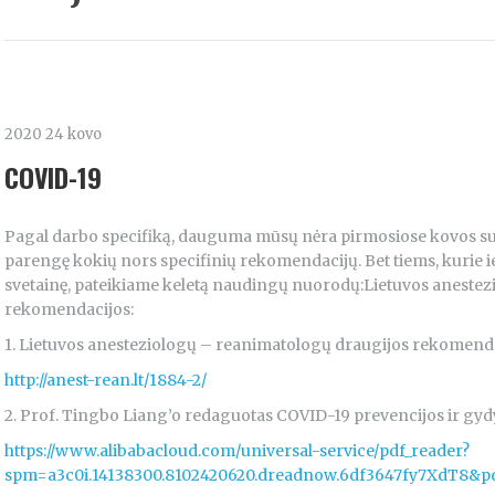
2020 24 kovo
COVID-19
Pagal darbo specifiką, dauguma mūsų nėra pirmosiose kovos su 
parengę kokių nors specifinių rekomendacijų. Bet tiems, kurie
svetainę, pateikiame keletą naudingų nuorodų:Lietuvos aneste
rekomendacijos:
1. Lietuvos anesteziologų – reanimatologų draugijos rekomendaci
http://anest-rean.lt/1884-2/
2. Prof. Tingbo Liang’o redaguotas COVID-19 prevencijos ir gy
https://www.alibabacloud.com/universal-service/pdf_reader?
spm=a3c0i.14138300.8102420620.dreadnow.6df3647fy7XdT8&pd