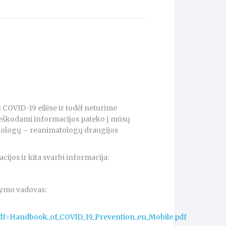
COVID-19 eilėse ir todėl neturime
 ieškodami informacijos pateko į mūsų
ziologų – reanimatologų draugijos
jos ir kita svarbi informacija:
dymo vadovas:
f=Handbook_of_COVID_19_Prevention_en_Mobile.pdf