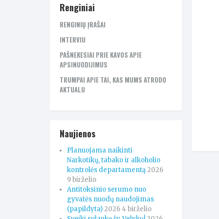
Renginiai
RENGINIŲ ĮRAŠAI
INTERVIU
PAŠNEKESIAI PRIE KAVOS APIE
APSINUODIJIMUS
TRUMPAI APIE TAI, KAS MUMS ATRODO
AKTUALU
Naujienos
Planuojama naikinti
Narkotikų, tabako ir alkoholio
kontrolės departamentą
2026
9 birželio
Antitoksinio serumo nuo
gyvatės nuodų naudojimas
(papildyta)
2026 4 birželio
Sveiki sulaukę šv. Velykų!
2026