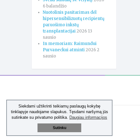
6 balandžio
Nuotolinis pasitarimas dėl
hipersensibilizuotų recipientų
paruošimo inkstų
transplantacijai
2026 13
sausio
In memoriam: Raimundui
Purvaneckui atminti
2026 2
sausio
Siekdami užtikrinti teikiamų paslaugų kokybę
tinklapyje naudojame slapukus. Tęsdami naršymą jūs
sutinkate su privatumo politika.
Daugiau informacijos
Sutinku