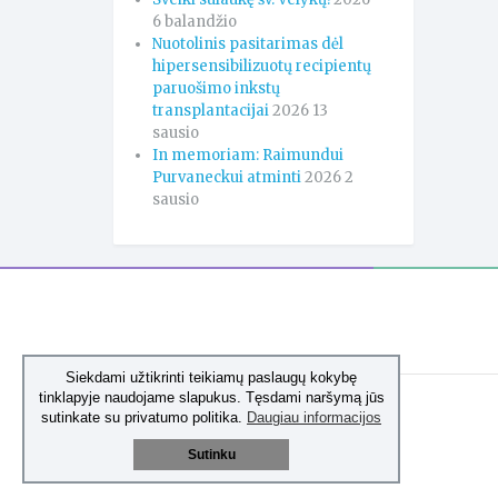
6 balandžio
Nuotolinis pasitarimas dėl
hipersensibilizuotų recipientų
paruošimo inkstų
transplantacijai
2026 13
sausio
In memoriam: Raimundui
Purvaneckui atminti
2026 2
sausio
Siekdami užtikrinti teikiamų paslaugų kokybę
tinklapyje naudojame slapukus. Tęsdami naršymą jūs
sutinkate su privatumo politika.
Daugiau informacijos
Sutinku