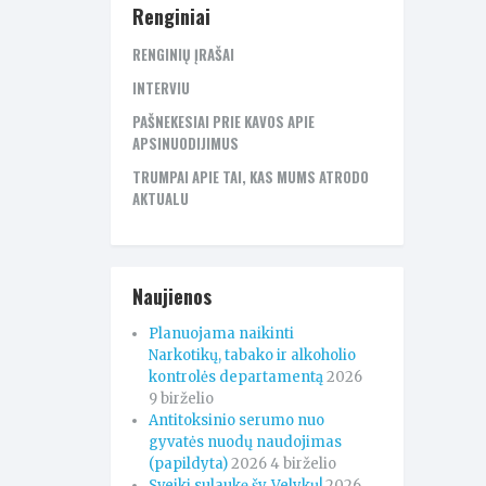
Renginiai
RENGINIŲ ĮRAŠAI
INTERVIU
PAŠNEKESIAI PRIE KAVOS APIE
APSINUODIJIMUS
TRUMPAI APIE TAI, KAS MUMS ATRODO
AKTUALU
Naujienos
Planuojama naikinti
Narkotikų, tabako ir alkoholio
kontrolės departamentą
2026
9 birželio
Antitoksinio serumo nuo
gyvatės nuodų naudojimas
(papildyta)
2026 4 birželio
Sveiki sulaukę šv. Velykų!
2026