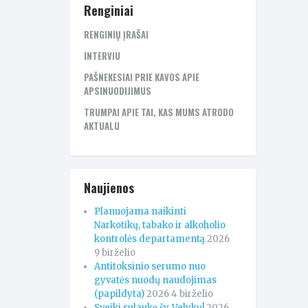
Renginiai
RENGINIŲ ĮRAŠAI
INTERVIU
PAŠNEKESIAI PRIE KAVOS APIE
APSINUODIJIMUS
TRUMPAI APIE TAI, KAS MUMS ATRODO
AKTUALU
Naujienos
Planuojama naikinti
Narkotikų, tabako ir alkoholio
kontrolės departamentą
2026
9 birželio
Antitoksinio serumo nuo
gyvatės nuodų naudojimas
(papildyta)
2026 4 birželio
Sveiki sulaukę šv. Velykų!
2026