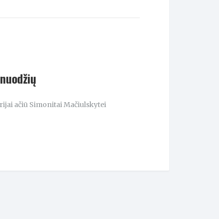
šnuodžių
jai ačiū Simonitai Mačiulskytei