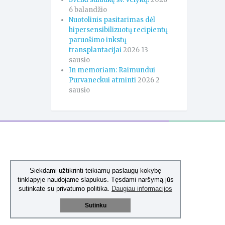
6 balandžio
Nuotolinis pasitarimas dėl
hipersensibilizuotų recipientų
paruošimo inkstų
transplantacijai
2026 13
sausio
In memoriam: Raimundui
Purvaneckui atminti
2026 2
sausio
Siekdami užtikrinti teikiamų paslaugų kokybę
tinklapyje naudojame slapukus. Tęsdami naršymą jūs
sutinkate su privatumo politika.
Daugiau informacijos
Sutinku