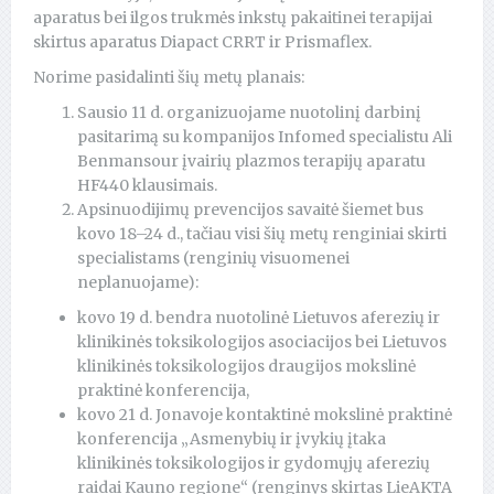
aparatus bei ilgos trukmės inkstų pakaitinei terapijai
skirtus aparatus Diapact CRRT ir Prismaflex.
Norime pasidalinti šių metų planais:
Sausio 11 d. organizuojame nuotolinį darbinį
pasitarimą su kompanijos Infomed specialistu Ali
Benmansour įvairių plazmos terapijų aparatu
HF440 klausimais.
Apsinuodijimų prevencijos savaitė šiemet bus
kovo 18–24 d., tačiau visi šių metų renginiai skirti
specialistams (renginių visuomenei
neplanuojame):
kovo 19 d. bendra nuotolinė Lietuvos aferezių ir
klinikinės toksikologijos asociacijos bei Lietuvos
klinikinės toksikologijos draugijos mokslinė
praktinė konferencija,
kovo 21 d. Jonavoje kontaktinė mokslinė praktinė
konferencija „Asmenybių ir įvykių įtaka
klinikinės toksikologijos ir gydomųjų aferezių
raidai Kauno regione“ (renginys skirtas LieAKTA