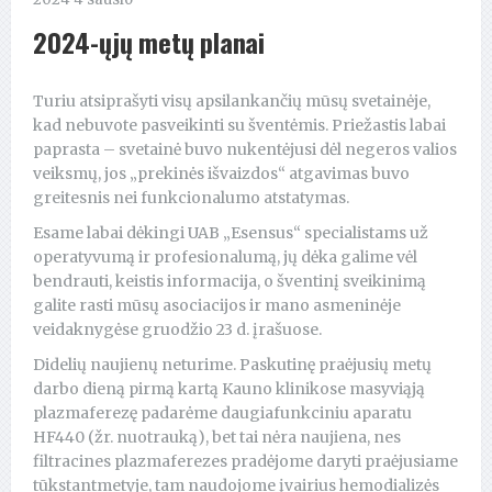
2024-ųjų metų planai
Turiu atsiprašyti visų apsilankančių mūsų svetainėje,
kad nebuvote pasveikinti su šventėmis. Priežastis labai
paprasta – svetainė buvo nukentėjusi dėl negeros valios
veiksmų, jos „prekinės išvaizdos“ atgavimas buvo
greitesnis nei funkcionalumo atstatymas.
Esame labai dėkingi UAB „Esensus“ specialistams už
operatyvumą ir profesionalumą, jų dėka galime vėl
bendrauti, keistis informacija, o šventinį sveikinimą
galite rasti mūsų asociacijos ir mano asmeninėje
veidaknygėse gruodžio 23 d. įrašuose.
Didelių naujienų neturime. Paskutinę praėjusių metų
darbo dieną pirmą kartą Kauno klinikose masyviąją
plazmaferezę padarėme daugiafunkciniu aparatu
HF440 (žr. nuotrauką), bet tai nėra naujiena, nes
filtracines plazmaferezes pradėjome daryti praėjusiame
tūkstantmetyje, tam naudojome įvairius hemodializės