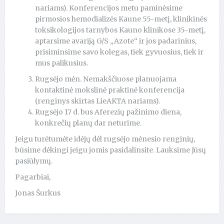
nariams). Konferencijos metu paminėsime
pirmosios hemodializės Kaune 55-metį, klinikinės
toksikologijos tarnybos Kauno klinikose 35-metį,
aptarsime avariją G/S „Azote“ ir jos padarinius,
prisiminsime savo kolegas, tiek gyvuosius, tiek ir
mus palikusius.
Rugsėjo mėn. Nemakščiuose planuojama
kontaktinė mokslinė praktinė konferencija
(renginys skirtas LieAKTA nariams).
Rugsėjo 17 d. bus Aferezių pažinimo diena,
konkrečių planų dar neturime.
Jeigu turėtumėte idėjų dėl rugsėjo mėnesio renginių,
būsime dėkingi jeigu jomis pasidalinsite. Lauksime Jūsų
pasiūlymų.
Pagarbiai,
Jonas Šurkus