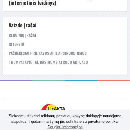
(internetinis leidinys)
Vaizdo įrašai
RENGINIŲ ĮRAŠAI
INTERVIU
PAŠNEKESIAI PRIE KAVOS APIE APSINUODIJIMUS
TRUMPAI APIE TAI, KAS MUMS ATRODO AKTUALU
Siekdami užtikrinti teikiamų paslaugų kokybę tinklapyje naudojame
slapukus. Tęsdami naršymą jūs sutinkate su privatumo politika.
Daugiau informacijos
Sprendimas:
Admedija