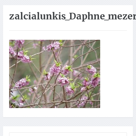
zalcialunkis_Daphne_meze