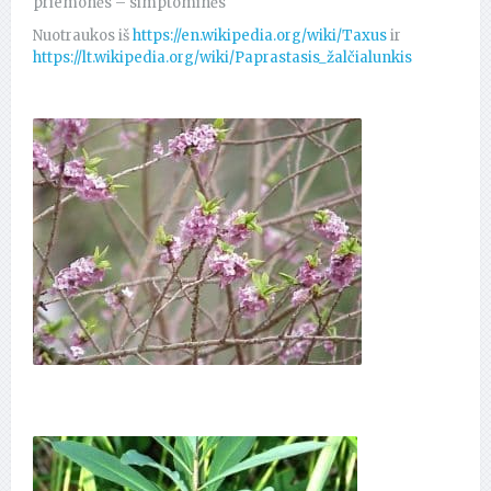
priemonės – simptominės
Nuotraukos iš
https://en.wikipedia.org/wiki/Taxus
ir
https://lt.wikipedia.org/wiki/Paprastasis_žalčialunkis