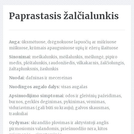
Paprastasis žalčialunkis
Auga:
ūksmėtuose, drėgnokuose lapuočių ar mišriuose
miškuose, krūmais apaugusiuose upių ir ežerų šlaituose
Sinonimai:
meškalunkis, mėšlalunkis, mėšlungė, pipiro
medis, plėštalunkis, raudonžiedis, vilkakarnis, žalčiolungis,
žaltaplunksnis, žaslunkis
Nuodai:
dafninas ir mecereinas
Nuodingos augalo dalys:
visas augalas
Apsinuodijimo simptomai:
odos ir gleivinių pažeidimas,
burnos, gerklės deginimas, pykinimas, vėmimas,
viduriavimas (gali būti su krauju), galvos skausmas,
traukuliai
Gydymas:
skrandžio plovimas ir aktyvintoji anglis
pirmosiomis valandomis, priešnuodžio nėra, kitos