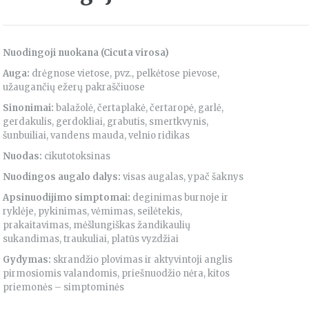
Nuodingoji nuokana (Cicuta virosa)
Auga:
drėgnose vietose, pvz., pelkėtose pievose,
užaugančių ežerų pakraščiuose
Sinonimai:
balažolė, čertaplakė, čertaropė, garlė,
gerdakulis, gerdokliai, grabutis, smertkvynis,
šunbuiliai, vandens mauda, velnio ridikas
Nuodas:
cikutotoksinas
Nuodingos augalo dalys:
visas augalas, ypač šaknys
Apsinuodijimo simptomai:
deginimas burnoje ir
ryklėje, pykinimas, vėmimas, seilėtekis,
prakaitavimas, mėšlungiškas žandikaulių
sukandimas, traukuliai, platūs vyzdžiai
Gydymas:
skrandžio plovimas ir aktyvintoji anglis
pirmosiomis valandomis, priešnuodžio nėra, kitos
priemonės – simptominės